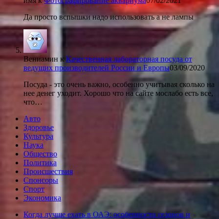
имя
к
Фотографирование аквариума
07/02/2021
Да просто вспышки надо использовать а не лампы
Вениамин
к
Качественная лабораторная посуда от
ведущих производителей России и Европы
03/09/2020
Посуда - это очень важно, особенно учитывая сколько на
нее денег уходит. Хорошо что на сайте мослабо есть все,
что…
Авто
Здоровье
Культура
Наука
Общество
Политика
Происшествия
Спонсоры
Спорт
Экономика
Когда лучше ехать в ОАЭ: особенности сезонов и