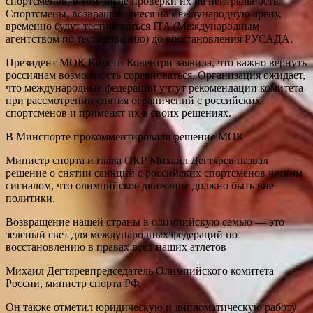
спортсменов, в том числе проверки их на нейтральность.
Спортсмены, возвращающиеся на международную арену,
временно будут тестироваться ITA (Международным
агентством по тестированию) до восстановления РУСАДА.
Президент МОК Кирсти Ковентри заявила, что важно вернуть
россиянам возможность соревноваться. Организация ожидает,
что международные федерации учтут рекомендации комитета
при рассмотрении снятия ограничений с российских
спортсменов и применят их в своих решениях.
В Минспорте прокомментировали решение МОК
Министр спорта и глава ОКР Михаил Дегтярев назвал
решение о снятии санкций с российских спортсменов четким
сигналом, что олимпийское движение должно быть вне
политики.
Возвращение нашей страны в олимпийскую семью — это
зеленый свет для международных федераций по
восстановлению в правах всех наших атлетов
Михаил Дегтяревпредседатель Олимпийского комитета
России, министр спорта РФ
Он также отметил юридическую и дипломатическую работу