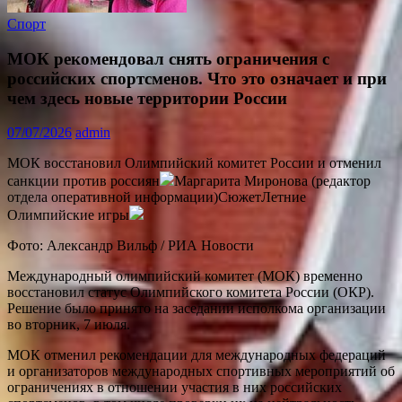
Спорт
МОК рекомендовал снять ограничения с
российских спортсменов. Что это означает и при
чем здесь новые территории России
07/07/2026
admin
МОК восстановил Олимпийский комитет России и отменил
санкции против россиян
Маргарита Миронова (редактор
отдела оперативной информации)СюжетЛетние
Олимпийские игры
Фото: Александр Вильф / РИА Новости
Международный олимпийский комитет (МОК) временно
восстановил статус Олимпийского комитета России (ОКР).
Решение было принято на заседании исполкома организации
во вторник, 7 июля.
МОК отменил рекомендации для международных федераций
и организаторов международных спортивных мероприятий об
ограничениях в отношении участия в них российских