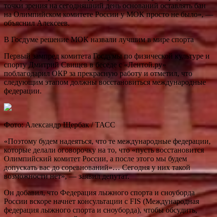
точки зрения на сегодняшний день оснований оставлять бан
на Олимпийском комитете России у МОК просто не было», —
объяснил Алексеев.
В Госдуме решение МОК назвали лучшим в мире спорта
Первый зампред комитета Госдумы по физической культуре и
спорту Дмитрий Свищев в беседе с «Лентой.ру»
поблагодарил ОКР за прекрасную работу и отметил, что
следующим этапом должны восстановиться международные
федерации.
Фото: Александр Щербак / ТАСС
«Поэтому будем надеяться, что те международные федерации,
которые делали оговорочку на то, что «пусть восстановится
Олимпийский комитет России, а после этого мы будем
допускать вас до соревнований»… Сегодня у них такой
возможности нет», — заявил депутат.
Он добавил, что Федерация лыжного спорта и сноуборда
России вскоре начнет консультации с FIS (Международная
федерация лыжного спорта и сноуборда), чтобы обсудить,