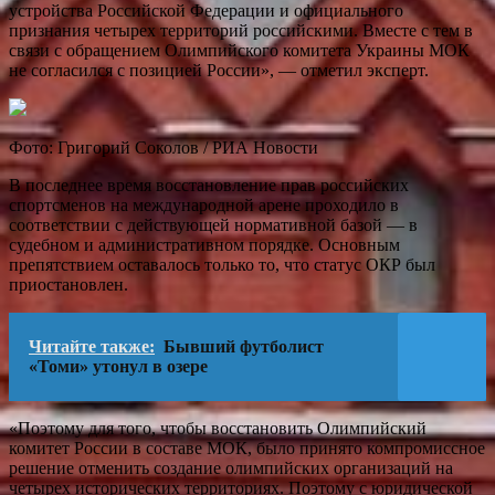
устройства Российской Федерации и официального
признания четырех территорий российскими. Вместе с тем в
связи с обращением Олимпийского комитета Украины МОК
не согласился с позицией России», — отметил эксперт.
Фото: Григорий Соколов / РИА Новости
В последнее время восстановление прав российских
спортсменов на международной арене проходило в
соответствии с действующей нормативной базой — в
судебном и административном порядке. Основным
препятствием оставалось только то, что статус ОКР был
приостановлен.
Читайте также:
Бывший футболист
«Томи» утонул в озере
«Поэтому для того, чтобы восстановить Олимпийский
комитет России в составе МОК, было принято компромиссное
решение отменить создание олимпийских организаций на
четырех исторических территориях. Поэтому с юридической