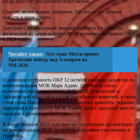
когда допустят российских спортсменов.
Считаю, за последние, наверное, 100 лет — это лучшая
новость в мире спорта
Дмитрий Свищевпервый зампред комитета Госдумы по
физической культуре и спортуМОК временно отстранил ОКР
в 2023 году
Читайте также:
Хет-трик Месси принес
Аргентине победу над Алжиром на
ЧМ-2026
О решении отстранить ОКР 12 октября сообщил директор по
коммуникациям МОК Марк Адамс. Причиной стало
включение представительств ДНР, ЛНР, Херсонской и
Запорожской областей в состав российского комитета, в связи
с чем глава Национального олимпийского комитета Украины
обратился к президенту МОК Томасу Баху с просьбой ввести
санкции в отношении россиян.
В конце февраля 2022 года многие спортивные организации
по рекомендации МОК запретили россиянам участвовать в
турнирах.