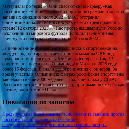
Материалы по теме:
«Они спасают свою карьеру»Как
российские чемпионы меняют спортивное гражданство из-за
западных санкций8 июля 2022
МОК отстранил
Олимпийский комитет России. Как на это отреагировали в
стране?12 октября 2023
«Нас просто вышвырнули»Россию
исключили из мирового футбола и лишили Олимпиады.
Почему это навсегда изменит спорт?26 мая 2022
За полноценное возвращение российских спортсменов на
международную арену отвечает новая команда ОКР под
руководством председателя Михаила Дегтярева. Так, 13
спортсменов поехали на Олимпиаду в Милан в 2026 году, а
более 15 федераций сняли все ограничения с юниоров. За
время участия в Олимпийских играх российские спортсмены
завоевали свыше 2000 медалей — больше только у США.
Россия входит в число девяти стран, принимавших у себя как
летние, так и зимние Игры.
Навигация по записям
Предыдущая запись:
Решение МОК отменить санкции против
российских спортсменов разъяснили
Следующая запись:
В Британии призвали выдвинуть