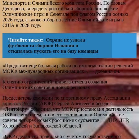
Минспорта и Олимпийского комитета России. По словам
Дегтярева, впереди у российской сборной юношеские
Олимпийские игры в Сенегале под флагом России осенью
2026 года, а также отбор на летние Олимпийские игры в
США в 2028 году.
Читайте также:
Охрана не узнала
футболиста сборной Испании и
отказалась пускать его на базу команды
«Предстоит еще большая работа по имплементации решений
МОК в международных организациях», — добавил он.
К снятию ограничений привела отмена создания
Олимпийских советов в новых регионах
Председатель комиссии по спортивному праву Ассоциации
юристов России (АЮР) Сергей Алексеев в беседе с
«Лентой.ру» объяснил, что МОК приостановил деятельность
ОКР в связи с тем, что в его состав вошли Олимпийские
советы четырех новых российских субъектов — ДНР, ЛНР,
Херсонской и Запорожской областей.
«ОКР сделал это правильно с учетом государственного