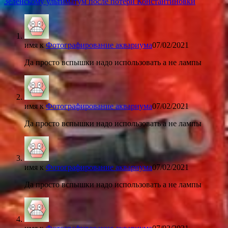
Зеленскому ультиматум после потери Константиновки
имя
к
Фотографирование аквариума
07/02/2021
Да просто вспышки надо использовать а не лампы
имя
к
Фотографирование аквариума
07/02/2021
Да просто вспышки надо использовать а не лампы
имя
к
Фотографирование аквариума
07/02/2021
Да просто вспышки надо использовать а не лампы