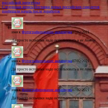
российской энергетике
Следующая запись:
Поставки новых российских самолетов
пообещали начать после доработок
имя
к
Фотографирование аквариума
07/02/2021
Да просто вспышки надо использовать а не лампы
имя
к
Фотографирование аквариума
07/02/2021
Да просто вспышки надо использовать а не лампы
имя
к
Фотографирование аквариума
07/02/2021
Да просто вспышки надо использовать а не лампы