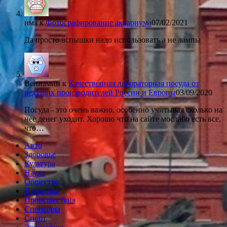
имя
к
Фотографирование аквариума
07/02/2021
Да просто вспышки надо использовать а не лампы
Вениамин
к
Качественная лабораторная посуда от
ведущих производителей России и Европы
03/09/2020
Посуда - это очень важно, особенно учитывая сколько на
нее денег уходит. Хорошо что на сайте мослабо есть все,
что…
Авто
Здоровье
Культура
Наука
Общество
Политика
Происшествия
Спонсоры
Спорт