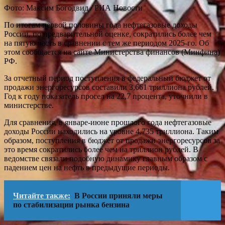
Фото: Максим Богодвид / РИА Новости
По итогам первой половины года нефтегазовые доходы
России, по предварительной оценке, сократились более чем
на пятую часть в сравнении с тем же периодом 2025-го. Об
этом сообщается на сайте Министерства финансов (Минфина)
РФ.
За отчетный период поступления в федеральный бюджет от
продажи энергоресурсов составили 3,661 триллиона рублей.
Год к году показатель просел на 22,7 процента, уточнили в
министерстве.
Для сравнения, в январе-июне прошлого года нефтегазовые
доходы России находились на уровне 4,735 триллиона. Таким
образом, поступления в бюджет от продажи энергоресурсов за
это время сократились более чем на триллион рублей. В
ведомстве связали подобную динамику главным образом с
падением цен на нефть в предыдущие периоды.
Читайте также:
В России приняли меры
по стабилизации рынка бензина