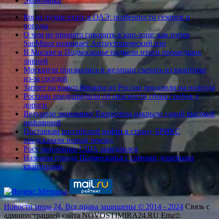
Экономика
Когда лучше ехать в ОАЭ: особенности сезонов и
погоды
О чем не принято говорить в хип-хопе: как рэпер
SanMinor развивает Антиутопический рэп
В Москве и Подмосковье подвели итоги прошедших
ливней
Москвичи признались в желании съехать из квартиры
из-за соседей
Запрет на вывоз бензина из России продлили на полгода
Россиян предупредили об опасности сбора грибов у
дороги
Ведущую экономику Евросоюза накрыло самой высокой
инфляцией
Поставкам российской нефти в страну БРИКС
предсказали новый рекорд
Рост экономики США замедлился
Названы города Подмосковья с самыми дешевыми
квартирами
Новости мира 24. Все права защищены © 2014 - 2024
Связь с
администрацией сайта NOVOSTIMIRA24.RU Email: