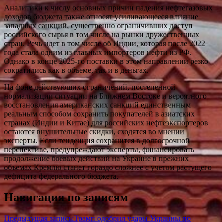
Аналитики к числу основных причин падения нефтегазовых
доходов бюджета также относят усиливающееся влияние
западных санкций, существенно ограничивших доступ
российского сырья в том числе на рынки дружественных
стран. Речь идет в том числе об Индии, которая после 2022
года стала одним из главных импортеров нефти из РФ.
Однако в конце 2025-го поставки в этом направлении резко
сократились как в объеме, так и в деньгах.
На фоне действующих ограничений, постепенной
нормализации ситуации на Ближнем Востоке и вероятного
восстановления американских санкций единственным
реальным способом сохранить покупателей в азиатских
странах (Индии и Китае) для российских нефтеэкспортеров
остаются внушительные скидки, сходятся во мнении
эксперты. Если тенденция сохранится в долгосрочной
перспективе, предупреждают эксперты, финансировать
продолжение боевых действий на Украине в прежних
объемах Кремлю станет гораздо сложнее с учетом растущего
дефицита федерального бюджета.
Навигация по записям
Предыдущая запись:
Трамп одобрил удары Украины по