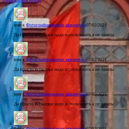
удешевления нефти
имя
к
Фотографирование аквариума
07/02/2021
Да просто вспышки надо использовать а не лампы
имя
к
Фотографирование аквариума
07/02/2021
Да просто вспышки надо использовать а не лампы
имя
к
Фотографирование аквариума
07/02/2021
Да просто вспышки надо использовать а не лампы
имя
к
Фотографирование аквариума
07/02/2021