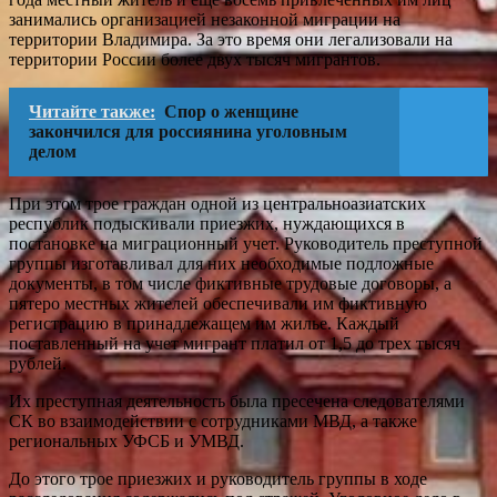
занимались организацией незаконной миграции на
территории Владимира. За это время они легализовали на
территории России более двух тысяч мигрантов.
Читайте также:
Спор о женщине
закончился для россиянина уголовным
делом
При этом трое граждан одной из центральноазиатских
республик подыскивали приезжих, нуждающихся в
постановке на миграционный учет. Руководитель преступной
группы изготавливал для них необходимые подложные
документы, в том числе фиктивные трудовые договоры, а
пятеро местных жителей обеспечивали им фиктивную
регистрацию в принадлежащем им жилье. Каждый
поставленный на учет мигрант платил от 1,5 до трех тысяч
рублей.
Их преступная деятельность была пресечена следователями
СК во взаимодействии с сотрудниками МВД, а также
региональных УФСБ и УМВД.
До этого трое приезжих и руководитель группы в ходе