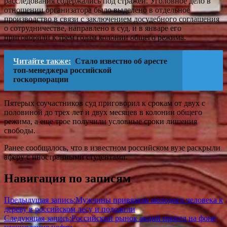
расследования содержались под стражей. Уголовное дело в
отношении организатора было выделено в отдельное
производство в связи с заключением досудебного соглашения
о сотрудничестве, направлено в суд, и в январе его
приговорили к трем годам колонии общего режима.
Читайте также:
Стало известно об аресте
топ-менеджера российской
госкорпорации
Пятерых соучастников суд приговорил к срокам от двух с
половиной до трех лет и двух месяцев в колонии общего
режима, а еще трое получили условные сроки лишения
свободы.
Ранее сообщалось, что в известном российском вузе раскрыли
аферу с иностранными студентами.
Навигация по записям
Предыдущая запись:
Мужчины привязали молодого человека к
дереву в российском лесу и подожгли
Следующая запись:
Российский рынок акций просел на фоне