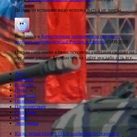
Да просто вспышки надо использовать а не лампы
Вениамин
к
Качественная лабораторная посуда от
ведущих производителей России и Европы
03/09/2020
Посуда - это очень важно, особенно учитывая сколько на
нее денег уходит. Хорошо что на сайте мослабо есть все,
что…
Авто
Здоровье
Культура
Наука
Общество
Политика
Происшествия
Спонсоры
Спорт
Экономика
Когда лучше ехать в ОАЭ: особенности сезонов и