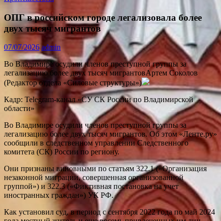
ОПГ в российском городе легализовала более
двух тысяч мигрантов
07/07/2026
admin
Во Владимире осудили членов преступной группы за
легализацию более двух тысяч мигрантовАртем Соколов
(Редактор отдела «Силовые структуры»)
Кадр: Telegram-канал «СУ СК России по Владимирской
области»
Во Владимире осудили членов преступной группы за
легализацию более двух тысяч мигрантов. Об этом «Ленте.ру»
сообщили в следственном управлении Следственного
комитета (СК) России по региону.
Они признаны виновными по статьям 322.1 («Организация
незаконной миграции, совершенная организованной
группой») и 322.3 («Фиктивная постановка на учет
иностранных граждан») УК РФ.
Как установил суд, в период с сентября 2022 года по май 2024
года местный житель и еще восемь привлеченных им лиц