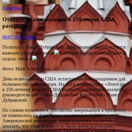
Политика
Отношение американцев к 250-летию США
раскрыли
06/07/2026
admin
Политолог Павел Дубравский: День независимости остается
важным для американцев
Виктория Кондратьева (Редактор
отдела «Мир»)
Фото: Mark Schiefelbein / AP
День независимости США остается важным праздником для
большинства американцев. На это в комментарии «Ленте.ру»
к 250-летнему юбилею США указал политический аналитик,
руководитель агентства «Дубравский Консалтинг» Павел
Дубравский.
По словам политолога, отношение американцев к празднику
не изменилось на фоне переосмысления истории
Американской революции: левые политики пытаются
доказать, что отцы-основатели были рабовладельцами,
поэтому их не стоит уважать. Тем не менее в целом для