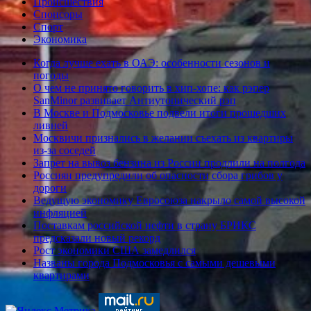
Происшествия
Спонсоры
Спорт
Экономика
Когда лучше ехать в ОАЭ: особенности сезонов и
погоды
О чем не принято говорить в хип-хопе: как рэпер
SanMinor развивает Антиутопический рэп
В Москве и Подмосковье подвели итоги прошедших
ливней
Москвичи признались в желании съехать из квартиры
из-за соседей
Запрет на вывоз бензина из России продлили на полгода
Россиян предупредили об опасности сбора грибов у
дороги
Ведущую экономику Евросоюза накрыло самой высокой
инфляцией
Поставкам российской нефти в страну БРИКС
предсказали новый рекорд
Рост экономики США замедлился
Названы города Подмосковья с самыми дешевыми
квартирами