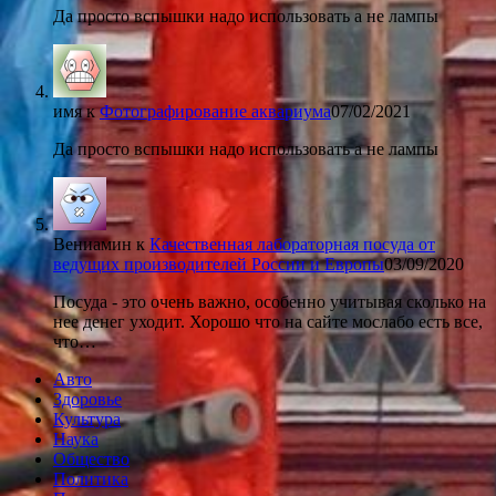
Да просто вспышки надо использовать а не лампы
имя
к
Фотографирование аквариума
07/02/2021
Да просто вспышки надо использовать а не лампы
Вениамин
к
Качественная лабораторная посуда от
ведущих производителей России и Европы
03/09/2020
Посуда - это очень важно, особенно учитывая сколько на
нее денег уходит. Хорошо что на сайте мослабо есть все,
что…
Авто
Здоровье
Культура
Наука
Общество
Политика