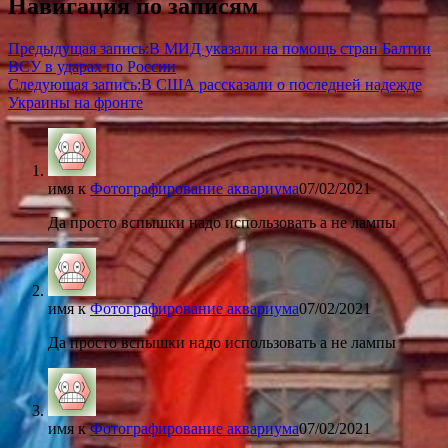
Навигация по записям
Предыдущая запись:
В МИД указали на помощь стран Балтии
ВСУ в ударах по России
Следующая запись:
В США рассказали о последней надежде
Украины на фронте
имя
к
Фотографирование аквариума
07/02/2021
Да просто вспышки надо использовать а не лампы
имя
к
Фотографирование аквариума
07/02/2021
Да просто вспышки надо использовать а не лампы
имя
к
Фотографирование аквариума
07/02/2021