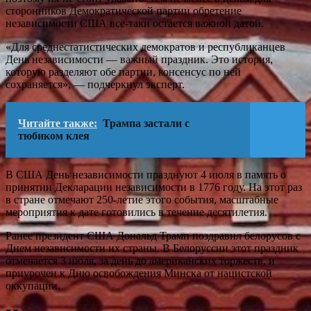
сторонников Демократической партии обретение
независимости США все-таки остается важной датой.
«Для среднестатистических демократов и республиканцев
День независимости — важный праздник. Это история,
которую разделяют обе партии, консенсус по ней
сохраняется», — подчеркнул эксперт.
Читайте также:
Трампа застали с
тюбиком клея
В США День независимости празднуют 4 июля в память о
принятии Декларации независимости в 1776 году. На этот раз
в стране отмечают 250-летие этого события, масштабные
мероприятия к дате готовились в течение десятилетия.
Ранее президент США Дональд Трамп поздравил белорусов с
Днем независимости их страны. В Белоруссии этот праздник
отмечается 3 июля, за день до американских торжеств, и
приурочен к Дню освобождения Минска от нацистской
оккупации.