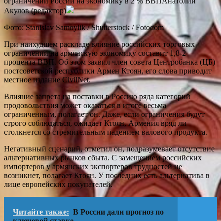
ограничений России на экономику в 2 % ВВПАнатолий
Акулов (редактор)
Фото: Stanislav Samoylik / Shutterstock / Fotodom
При наихудшем раскладе влияние российских торговых
ограничений на армянскую экономику составит 1,8-2
процента ВВП. Об этом заявил член совета Центробанка (ЦБ)
постсоветской республики Армен Ктоян, его слова приводит
местное издание CivilNet.
Влияние запрета на поставки в Россию ряда категорий
продовольствия может оказаться в итоге весьма
ограниченным, полагает он. Даже, если ограничения будут
строго соблюдаться, ожидает Ктоян, Армения вряд ли
столкнется со стремительным падением валового продукта.
Негативный сценарий, отметил он, подразумевает отсутствие
альтернативных рынков сбыта. С замещением российских
импортеров у армянских экспортеров трудностей не
возникнет, полагает Ктоян. У последних есть альтернатива в
лице европейских покупателей.
Читайте также:
В России дали прогноз по
ключевой ставке