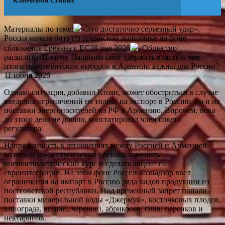
Материалы по теме:
«Это достаточно серьезный удар».
Россия начала бить по армянской экономике на фоне
сближения Еревана с ЕС28 мая 2026
«Общество
расколото»Почему Пашинян смог удержать власть и чем
итоги парламентских выборов в Армении важны для России?
11 июня 2026
Однако ситуация, добавил Ктоян, может обостриться в случае
введения ограничений не только на экспорт в Россию, но и на
поставки энергоносителей из РФ в Армению. Впрочем, пока
до этого дело не дошло, констатировал член совета
регулятора.
Напряженность в отношениях между Россией и Арменией
возникла из-за стремления Еревана изменить
внешнеполитический курс и сделать акцент на
евроинтеграции. На этом фоне Россельхознадзор ввел
ограничения на импорт в Россию ряда видов продукции из
постсоветской республики. Под временный запрет попали
поставки минеральной воды «Джермук», косточковых плодов,
винограда, вишни, черешни, абрикосов, слив, персиков и
нектаринов.