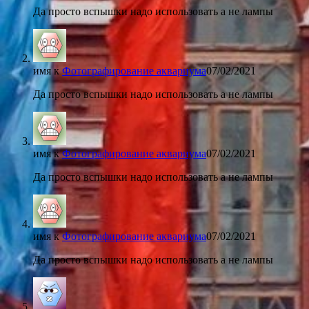
Да просто вспышки надо использовать а не лампы
имя
к
Фотографирование аквариума
07/02/2021
Да просто вспышки надо использовать а не лампы
имя
к
Фотографирование аквариума
07/02/2021
Да просто вспышки надо использовать а не лампы
имя
к
Фотографирование аквариума
07/02/2021
Да просто вспышки надо использовать а не лампы