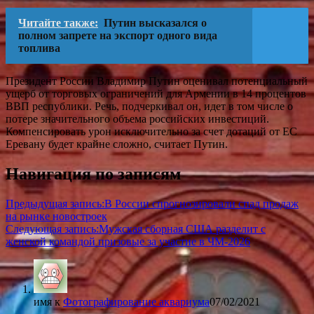
Читайте также:
Путин высказался о
полном запрете на экспорт одного вида
топлива
Президент России Владимир Путин оценивал потенциальный
ущерб от торговых ограничений для Армении в 14 процентов
ВВП республики. Речь, подчеркивал он, идет в том числе о
потере значительного объема российских инвестиций.
Компенсировать урон исключительно за счет дотаций от ЕС
Еревану будет крайне сложно, считает Путин.
Навигация по записям
Предыдущая запись:
В России спрогнозировали спад продаж
на рынке новостроек
Следующая запись:
Мужская сборная США разделит с
женской командой призовые за участие в ЧМ-2026
имя
к
Фотографирование аквариума
07/02/2021