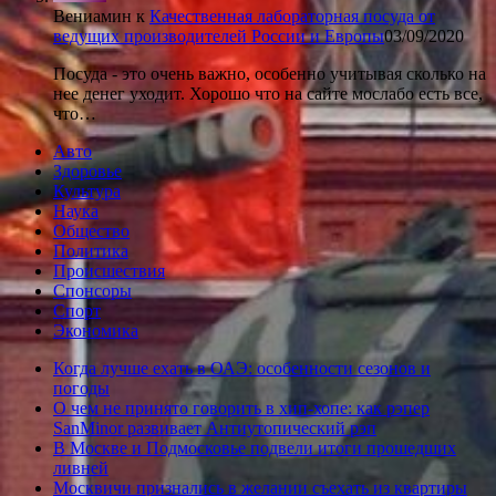
Вениамин
к
Качественная лабораторная посуда от
ведущих производителей России и Европы
03/09/2020
Посуда - это очень важно, особенно учитывая сколько на
нее денег уходит. Хорошо что на сайте мослабо есть все,
что…
Авто
Здоровье
Культура
Наука
Общество
Политика
Происшествия
Спонсоры
Спорт
Экономика
Когда лучше ехать в ОАЭ: особенности сезонов и
погоды
О чем не принято говорить в хип-хопе: как рэпер
SanMinor развивает Антиутопический рэп
В Москве и Подмосковье подвели итоги прошедших
ливней
Москвичи признались в желании съехать из квартиры