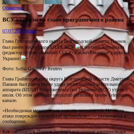
Общество
ВСУ ударили по главе приграничного района
07/07/2026
admin
Глава Грайворонского округа Белгородской области Панков
был ранен после удара БПЛА ВСУ
Алевтина Запольская
(редактор отдела «Бывший СССР»)СюжетРакетные удары по
Украине:
Фото: Sofiia Gatilova / Reuters
Глава Грайворонского округа Белгородской области Дмитрий
Панков был ранен после удара беспилотного летательного
аппарата (БПЛА) Вооруженных сил Украины (ВСУ) утром 5
июля. Об этом сообщил оперштаб региона в своем Telegram-
канале.
«Необходимая медицинская помощь оказывается. На месте
атаки поврежден служебный автомобиль», — указывается в
сообщении.
Как сообщается, Панков получил осколочное ранение бедра