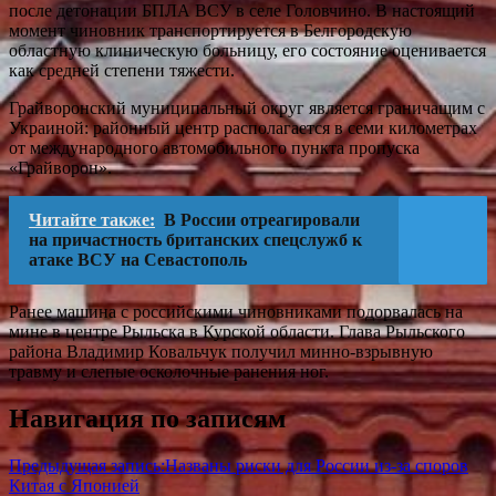
после детонации БПЛА ВСУ в селе Головчино. В настоящий
момент чиновник транспортируется в Белгородскую
областную клиническую больницу, его состояние оценивается
как средней степени тяжести.
Грайворонский муниципальный округ является граничащим с
Украиной: районный центр располагается в семи километрах
от международного автомобильного пункта пропуска
«Грайворон».
Читайте также:
В России отреагировали
на причастность британских спецслужб к
атаке ВСУ на Севастополь
Ранее машина с российскими чиновниками подорвалась на
мине в центре Рыльска в Курской области. Глава Рыльского
района Владимир Ковальчук получил минно-взрывную
травму и слепые осколочные ранения ног.
Навигация по записям
Предыдущая запись:
Названы риски для России из-за споров
Китая с Японией