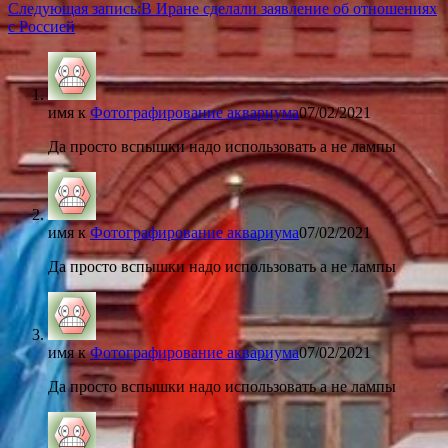
Следующая запись:
В Иране сделали заявление об отношениях
с Россией
имя
к
Фотографирование аквариума
07/02/2021
Да просто вспышки надо использовать а не лампы
имя
к
Фотографирование аквариума
07/02/2021
Да просто вспышки надо использовать а не лампы
имя
к
Фотографирование аквариума
07/02/2021
Да просто вспышки надо использовать а не лампы