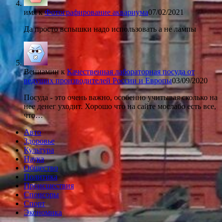
имя
к
Фотографирование аквариума
07/02/2021
Да просто вспышки надо использовать а не лампы
Вениамин
к
Качественная лабораторная посуда от
ведущих производителей России и Европы
03/09/2020
Посуда - это очень важно, особенно учитывая сколько на
нее денег уходит. Хорошо что на сайте мослабо есть все,
что…
Авто
Здоровье
Культура
Наука
Общество
Политика
Происшествия
Спонсоры
Спорт
Экономика