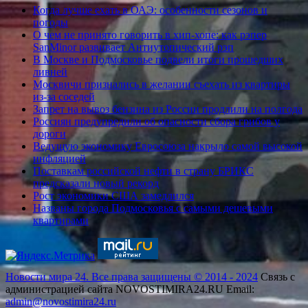
Когда лучше ехать в ОАЭ: особенности сезонов и
погоды
О чем не принято говорить в хип-хопе: как рэпер
SanMinor развивает Антиутопический рэп
В Москве и Подмосковье подвели итоги прошедших
ливней
Москвичи признались в желании съехать из квартиры
из-за соседей
Запрет на вывоз бензина из России продлили на полгода
Россиян предупредили об опасности сбора грибов у
дороги
Ведущую экономику Евросоюза накрыло самой высокой
инфляцией
Поставкам российской нефти в страну БРИКС
предсказали новый рекорд
Рост экономики США замедлился
Названы города Подмосковья с самыми дешевыми
квартирами
Новости мира 24. Все права защищены © 2014 - 2024
Связь с
администрацией сайта NOVOSTIMIRA24.RU Email:
admin@novostimira24.ru