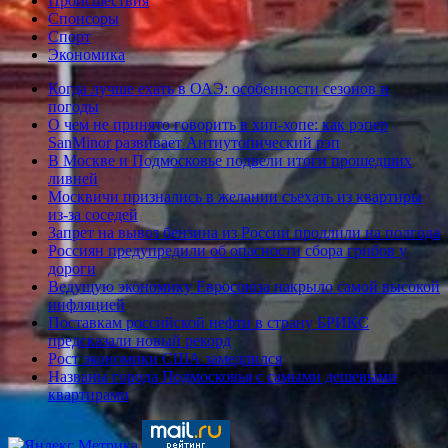
Происшествия
Спонсоры
Спорт
Экономика
Когда лучше ехать в ОАЭ: особенности сезонов и
погоды
О чем не принято говорить в хип-хопе: как рэпер
SanMinor развивает Антиутопический рэп
В Москве и Подмосковье подвели итоги прошедших
ливней
Москвичи признались в желании съехать из квартиры
из-за соседей
Запрет на вывоз бензина из России продлили на полгода
Россиян предупредили об опасности сбора грибов у
дороги
Ведущую экономику Евросоюза накрыло самой высокой
инфляцией
Поставкам российской нефти в страну БРИКС
предсказали новый рекорд
Рост экономики США замедлился
Названы города Подмосковья с самыми дешевыми
квартирами