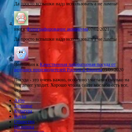
Да просто вспышки надо использовать а не лампы
имя
к
Фотографирование аквариума
07/02/2021
Да просто вспышки надо использовать а не лампы
Вениамин
к
Качественная лабораторная посуда от
ведущих производителей России и Европы
03/09/2020
Посуда - это очень важно, особенно учитывая сколько на
нее денег уходит. Хорошо что на сайте мослабо есть все,
что…
Авто
Здоровье
Культура
Наука
Общество
Политика