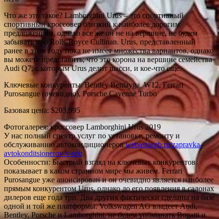
Что же это такое? Lamborghini Urus – это спортивный
спортивный кроссовер близкий к наиболее дорогим
предложениям, однако все же он не на вершине, не будем
забывать про Rolls-Royce Cullinan. Urus, представленный
ранее в этом году пока не имеет множества вариантов, однако
вы можете представить, что это корона на вершине семейства
Audi Q7, с которым Urus делит шасси, и кое-что еще.
Ключевые конкуренты: Bentley Bentayga, W12, Ferrari
Purosangue (очевидно), Porsche Cayenne Turbo
Базовая цена: $203,995
Фотогалерея: кроссовер Lamborghini Urus 2019
У нас полный спектр услуг по установке, ремонту и
обслуживанию автокондиционеров
webastospb.ru/zapravka-
avtokonditsionerov-v-spb
.
Особенности: Быстрый взгляд на ключевых конкурентов
показывает в каком странном мире мы живем. Ferrari
Purosangue уже анонсирован и он очевидно является наиболее
прямым конкурентом Urus, однако до его появления в салонах
дилеров еще года три. Два других фактически сделаны на базе
одной и той же платформы. Volkswagen AG владеет Audi,
Bentley, Porsche и Lamborghini, не будем упоминать Bugatti и