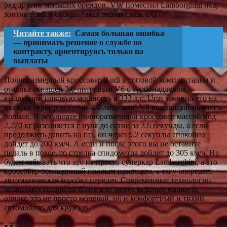
ряд других меньших брендов. VW поместил Lamborghini под
зонтик Audi и отсюда такая тесная связь с Q7.
Читайте также:
Самая большая ошибка
— принимать решение о службе по
контракту, ориентируясь только на
выплаты
Полноразмерный кроссовер Audi в топовой комплектации и
отделке оснащен 3.0-литровым V6 с турбонаддувом,
выдающий пиковую мощность в 333 л.с. Urus заменил его на
дважды турбированный 4.0-литровый V8 выдающий намного
больше. В результате полноразмерный кроссовер массой под
2,270 кг разгоняется с нуля до сотни за 3.6 секунды, а если
продолжить давить на газ, он через 9.2 секунды спокойно
дойдет до 200 км/ч. А если и после этого вы не оставите
педаль в покое, то стрелка спидометра дойдет до 305 км/ч. Не
будем забывать что это не просто суперкар Lamborghini, а это
кроссовер оснащенный полным приводом, а тягу опередает
автоматическая коробка передач. Современные технологии
позволяют создавать более или менее мощные машины,
однако это не просто мощный, но и комфортный и тихий
автомобиль для круизов.