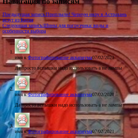
Навигация по записям
Предыдущая запись:
Приплыли! Черную икру в Астрахань
везут из Китая
Следующая запись:
Шины для погрузчика: виды и
особенности выбора
имя
к
Фотографирование аквариума
07/02/2021
Да просто вспышки надо использовать а не лампы
имя
к
Фотографирование аквариума
07/02/2021
Да просто вспышки надо использовать а не лампы
имя
к
Фотографирование аквариума
07/02/2021