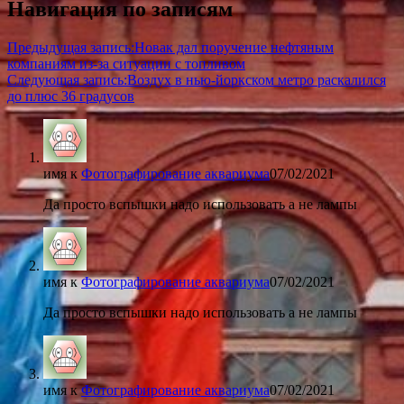
Навигация по записям
Предыдущая запись:
Новак дал поручение нефтяным
компаниям из-за ситуации с топливом
Следующая запись:
Воздух в нью-йоркском метро раскалился
до плюс 36 градусов
имя
к
Фотографирование аквариума
07/02/2021
Да просто вспышки надо использовать а не лампы
имя
к
Фотографирование аквариума
07/02/2021
Да просто вспышки надо использовать а не лампы
имя
к
Фотографирование аквариума
07/02/2021