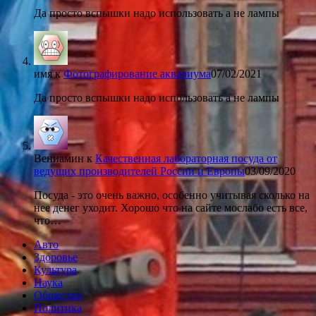
Да просто вспышки надо использовать а не лампы
имя
к
Фотографирование аквариума
07/02/2021
Да просто вспышки надо использовать а не лампы
Вениамин
к
Качественная лабораторная посуда от
ведущих производителей России и Европы
03/09/2020
Посуда - это очень важно, особенно учитывая сколько на
нее денег уходит. Хорошо что на сайте мослабо есть все,
что…
Авто
Здоровье
Культура
Наука
Общество
Политика