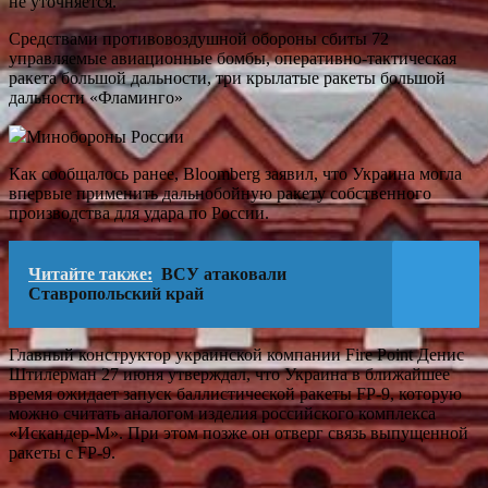
не уточняется.
Средствами противовоздушной обороны сбиты 72
управляемые авиационные бомбы, оперативно-тактическая
ракета большой дальности, три крылатые ракеты большой
дальности «Фламинго»
Минобороны России
Как сообщалось ранее, Bloomberg заявил, что Украина могла
впервые применить дальнобойную ракету собственного
производства для удара по России.
Читайте также:
ВСУ атаковали
Ставропольский край
Главный конструктор украинской компании Fire Point Денис
Штилерман 27 июня утверждал, что Украина в ближайшее
время ожидает запуск баллистической ракеты FP-9, которую
можно считать аналогом изделия российского комплекса
«Искандер-М». При этом позже он отверг связь выпущенной
ракеты с FP-9.