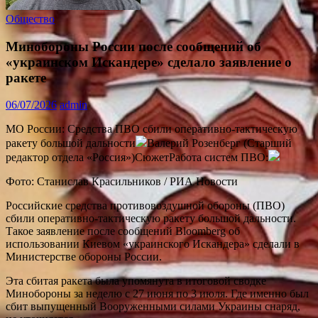
Общество
Минобороны России после сообщений об
«украинском Искандере» сделало заявление о
ракете
06/07/2026
admin
МО России: Средства ПВО сбили оперативно-тактическую
ракету большой дальности
Валерий Розенберг (Старший
редактор отдела «Россия»)СюжетРабота систем ПВО:
Фото: Станислав Красильников / РИА Новости
Российские средства противовоздушной обороны (ПВО)
сбили оперативно-тактическую ракету большой дальности.
Такое заявление после сообщений Bloomberg об
использовании Киевом «украинского Искандера» сделали в
Министерстве обороны России.
Эта сбитая ракета была упомянута в итоговой сводке
Минобороны за неделю с 27 июня по 3 июля. Где именно был
сбит выпущенный Вооруженными силами Украины снаряд,