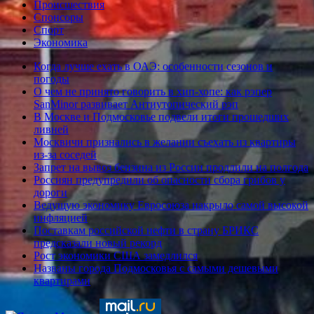
Происшествия
Спонсоры
Спорт
Экономика
Когда лучше ехать в ОАЭ: особенности сезонов и
погоды
О чем не принято говорить в хип-хопе: как рэпер
SanMinor развивает Антиутопический рэп
В Москве и Подмосковье подвели итоги прошедших
ливней
Москвичи признались в желании съехать из квартиры
из-за соседей
Запрет на вывоз бензина из России продлили на полгода
Россиян предупредили об опасности сбора грибов у
дороги
Ведущую экономику Евросоюза накрыло самой высокой
инфляцией
Поставкам российской нефти в страну БРИКС
предсказали новый рекорд
Рост экономики США замедлился
Названы города Подмосковья с самыми дешевыми
квартирами