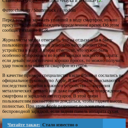
Ставицкий (Редактор отдела «Наука и техника»)
Фото: charnsitr / Shutterstock / Fotodom
Перед тем, как заряжать упавший в воду смартфон, нужно
просушить девайс и выждать определенное время. Об этом
сообщает издание BGR.
Журналисты медиа отметили, что на отдыхе или в быту
пользователи телефонов довольно часто роняют свои
устройства в воду. Авторы отметили, что нужно быть
особенно осторожным во время зарядки мокрого аппарата:
если девайс недостаточно хорошо просох, то можно получить
удар током или вывести смартфон из строя.
В качестве примера специалисты взяли iPhone и сослались на
официальное руководство Apple. В материале описываются
последствия зарядки влажного устройства — коррозия
металлических деталей или даже необратимые повреждения
смартфона и зарядных аксессуаров. В этой связи
пользователям посоветовали дождаться, чтобы гаджет высох
полностью. При этом Apple разрешает пользоваться
беспроводной зарядкой, если задняя панель аппарата сухая.
Читайте также:
Стало известно о