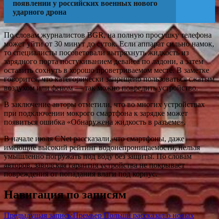
появлении у российских военных нового
ударного дрона
По словам журналистов BGR, на полную просушку телефона
может уйти от 30 минут до суток. Если аппарат сильно намок,
то специалисты посоветовали вытряхнуть жидкость из
зарядного порта постукиванием девайса по ладони, а затем
оставить сохнуть в хорошо проветриваемом месте. В заметке
говорится, что категорически запрещено пользоваться сжатым
воздухом или феном — так можно повредить устройство.
В заключение авторы отметили, что во многих устройствах
при подключении мокрого смартфона к зарядке может
появиться ошибка «Обнаружена жидкость в разъеме».
В начале июля CNet рассказали, что смартфоны, даже
имеющие высокий рейтинг водонепроницаемости, нельзя
умышленно погружать под воду без защиты. По словам
авторов, заводская гарантия устройства не покрывает
повреждения от попадания влаги под корпус.
Навигация по записям
Предыдущая запись:
Премьер Польши рассказал о новых