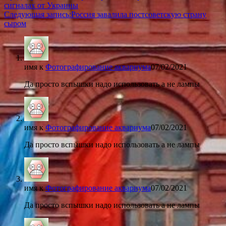
сигналах от Украины
Следующая запись:
Россия завалила постсоветскую страну
сыром
имя
к
Фотографирование аквариума
07/02/2021
Да просто вспышки надо использовать а не лампы
имя
к
Фотографирование аквариума
07/02/2021
Да просто вспышки надо использовать а не лампы
имя
к
Фотографирование аквариума
07/02/2021
Да просто вспышки надо использовать а не лампы