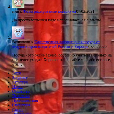
имя
к
Фотографирование аквариума
07/02/2021
Да просто вспышки надо использовать а не лампы
Вениамин
к
Качественная лабораторная посуда от
ведущих производителей России и Европы
03/09/2020
Посуда - это очень важно, особенно учитывая сколько на
нее денег уходит. Хорошо что на сайте мослабо есть все,
что…
Авто
Здоровье
Культура
Наука
Общество
Политика
Происшествия
Спонсоры
Спорт