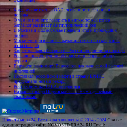
Экономика
Когда лучше ехать в ОАЭ: особенности сезонов и
погоды
О чем не принято говорить в хип-хопе: как рэпер
SanMinor развивает Антиутопический рэп
В Москве и Подмосковье подвели итоги прошедших
ливней
Москвичи признались в желании съехать из квартиры
из-за соседей
Запрет на вывоз бензина из России продлили на полгода
Россиян предупредили об опасности сбора грибов у
дороги
Ведущую экономику Евросоюза накрыло самой высокой
инфляцией
Поставкам российской нефти в страну БРИКС
предсказали новый рекорд
Рост экономики США замедлился
Названы города Подмосковья с самыми дешевыми
квартирами
Новости мира 24. Все права защищены © 2014 - 2024
Связь с
администрацией сайта NOVOSTIMIRA24.RU Email: